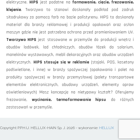
elektryczne.
HIPS
jest podatne na
formowanie, cięcie, frezowanie,
klejenie
. Tworzywo to stanowi doskonały podkład pod zadruk
sitodrukowy za pomocą farb na bazie polistyrenu. HIPS to doskonały
materiał dla branży reklamowej i produkcji opakowań oraz osłon
maszyn gdzie nie jest potrzebna ochrona przed promieniowaniem UV.
Tworzywo HIPS
jest stosowane w przemyśle do produkcji wnętrz i
obudów lodówek, lad chłodniczych, obudów łózek do solarium,
manekinów wystawowych, mebli dekoracyjnych oraz obudów urządzeń
elektrycznych.
HIPS stosuje się w reklamie
(stojaki, POS, kasetony
podświetlane, i inne) w branży spożywczej (opakowania i palet na
produkty spożywcze) w branży przemysłowej (palety transportowe
elementów elektronicznych, obudowy urządzeń, elementy opraw
oświetleniowych) Masz koncepcję na nietypowy kształt? Oferujemy
frezowanie,
wycinanie, termoformowanie hipsu
do różnych
zastosowań w przemyśle.
Copyright P.P.H.U. HELLUX-HAIN Sp. J. 2026 - wykonanie:
HELLUX