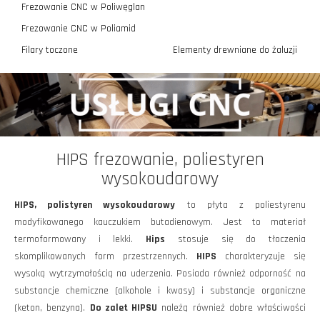
Frezowanie CNC w Poliwęglan
Frezowanie CNC w Poliamid
Filary toczone
Elementy drewniane do żaluzji
Akcesoria drewniane do kuchni
Nogi stołowe drewniane
Drewniana ozdoba renowacyjna
Panele ażurowe drewniane
Szuflady drewniane frezowane
Umywalki drewniane
HIPS frezowanie, poliestyren
Uchwyty drewniane do mebli
wysokoudarowy
Panele ścienne drewniane lamele
Klosze, abażury z drewna
HIPS, polistyren wysokoudarowy
to płyta z poliestyrenu
Kosze na śmieci
modyfikowanego kauczukiem butadienowym. Jest to materiał
termoformowany i lekki.
Hips
stosuje się do tłoczenia
skomplikowanych form przestrzennych.
HIPS
charakteryzuje się
wysoką wytrzymałością na uderzenia. Posiada również odporność na
substancje chemiczne (alkohole i kwasy) i substancje organiczne
(keton, benzyna).
Do zalet HIPSU
należą również dobre właściwości